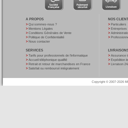
A PROPOS
NOS CLIEN
Qui sommes-nous ?
Particuliers
Mentions Légales
Entreprises
Conditions Générales de Vente
Administrati
Politique de Confidentialité
Professionne
Nous contacter
SERVICES
LIVRAISON
Tarifs pour professionnels de l’informatique
Assurance t
Accueil téléphonique qualifié
Expédition 
Retrait et retour de marchandises en France
Livraison 24
Satisfait ou remboursé intégralement
Copyright © 2007-2026 