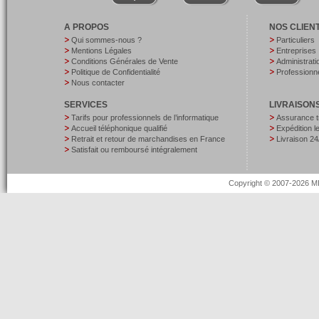
A PROPOS
NOS CLIEN
Qui sommes-nous ?
Particuliers
Mentions Légales
Entreprises
Conditions Générales de Vente
Administrati
Politique de Confidentialité
Professionne
Nous contacter
SERVICES
LIVRAISON
Tarifs pour professionnels de l’informatique
Assurance t
Accueil téléphonique qualifié
Expédition 
Retrait et retour de marchandises en France
Livraison 24
Satisfait ou remboursé intégralement
Copyright © 2007-2026 