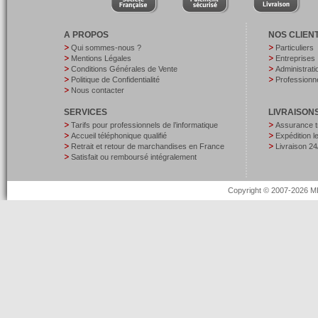
A PROPOS
NOS CLIEN
Qui sommes-nous ?
Particuliers
Mentions Légales
Entreprises
Conditions Générales de Vente
Administrati
Politique de Confidentialité
Professionne
Nous contacter
SERVICES
LIVRAISON
Tarifs pour professionnels de l’informatique
Assurance t
Accueil téléphonique qualifié
Expédition 
Retrait et retour de marchandises en France
Livraison 24
Satisfait ou remboursé intégralement
Copyright © 2007-2026 