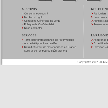
A PROPOS
NOS CLIEN
Qui sommes-nous ?
Particuliers
Mentions Légales
Entreprises
Conditions Générales de Vente
Administrati
Politique de Confidentialité
Professionne
Nous contacter
SERVICES
LIVRAISON
Tarifs pour professionnels de l’informatique
Assurance t
Accueil téléphonique qualifié
Expédition 
Retrait et retour de marchandises en France
Livraison 24
Satisfait ou remboursé intégralement
Copyright © 2007-2026 