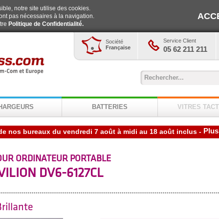
ble, notre site utilise des cookies.
ACC
ont pas nécessaires à la navigation.
otre
Politique de Confidentialité.
Service Client
Société
Française
05 62 211 211
HARGEURS
BATTERIES
VITRES TACT
Plus
de nos bureaux du vendredi 7 août à midi au 18 août inclus
-
OUR ORDINATEUR PORTABLE
VILION DV6-6127CL
rillante