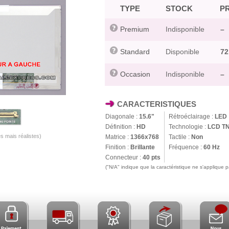
TYPE
STOCK
PR
Premium
Indisponible
–
Standard
Disponible
72
Occasion
Indisponible
–
CARACTERISTIQUES
Diagonale :
15.6"
Rétroéclairage :
LED
Définition :
HD
Technologie :
LCD T
s mais réalistes)
Matrice :
1366x768
Tactile :
Non
Finition :
Brillante
Fréquence :
60 Hz
Connecteur :
40 pts
("N/A" indique que la caractéristique ne s'applique