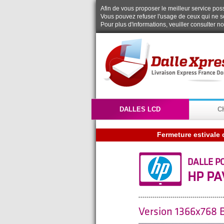
Afin de vous proposer le meilleur service possi
Vous pouvez refuser l'usage de ceux qui ne s
Pour plus d'informations, veuiller consulter n
DALLES LCD
C
Fermeture estivale 
DALLE P
HP PA
Version 1366x768 B