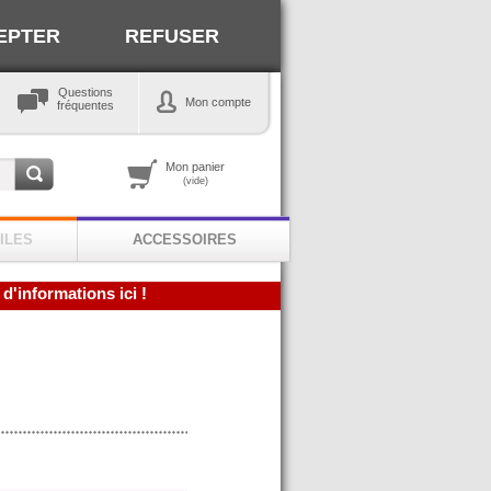
EPTER
REFUSER
Questions
Mon compte
fréquentes
Mon panier
(vide)
ILES
ACCESSOIRES
 d'informations ici !