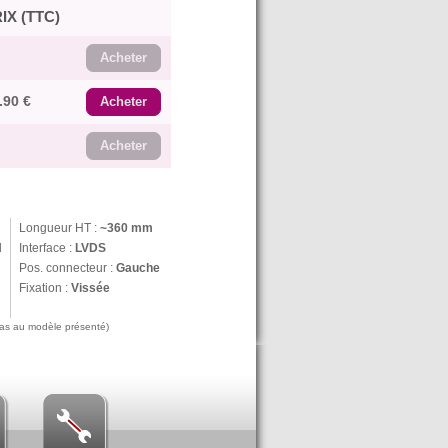
IX (TTC)
Acheter
.90 €
Acheter
Acheter
Longueur HT :
~360 mm
N
Interface :
LVDS
Pos. connecteur :
Gauche
Fixation :
Vissée
 pas au modèle présenté)