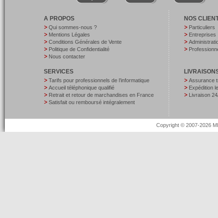
A PROPOS
NOS CLIEN
Qui sommes-nous ?
Particuliers
Mentions Légales
Entreprises
Conditions Générales de Vente
Administrati
Politique de Confidentialité
Professionne
Nous contacter
SERVICES
LIVRAISON
Tarifs pour professionnels de l’informatique
Assurance t
Accueil téléphonique qualifié
Expédition 
Retrait et retour de marchandises en France
Livraison 24
Satisfait ou remboursé intégralement
Copyright © 2007-2026 