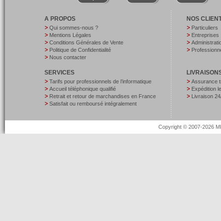
A PROPOS
NOS CLIEN
Qui sommes-nous ?
Particuliers
Mentions Légales
Entreprises
Conditions Générales de Vente
Administrati
Politique de Confidentialité
Professionne
Nous contacter
SERVICES
LIVRAISON
Tarifs pour professionnels de l’informatique
Assurance t
Accueil téléphonique qualifié
Expédition 
Retrait et retour de marchandises en France
Livraison 24
Satisfait ou remboursé intégralement
Copyright © 2007-2026 