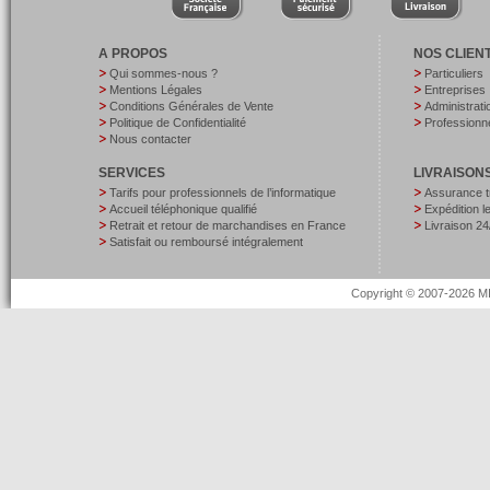
A PROPOS
NOS CLIEN
Qui sommes-nous ?
Particuliers
Mentions Légales
Entreprises
Conditions Générales de Vente
Administrati
Politique de Confidentialité
Professionne
Nous contacter
SERVICES
LIVRAISON
Tarifs pour professionnels de l’informatique
Assurance t
Accueil téléphonique qualifié
Expédition 
Retrait et retour de marchandises en France
Livraison 24
Satisfait ou remboursé intégralement
Copyright © 2007-2026 