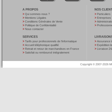
A PROPOS
NOS CLIEN
Qui sommes-nous ?
Particuliers
Mentions Légales
Entreprises
Conditions Générales de Vente
Administrati
Politique de Confidentialité
Professionne
Nous contacter
SERVICES
LIVRAISON
Tarifs pour professionnels de l’informatique
Assurance t
Accueil téléphonique qualifié
Expédition 
Retrait et retour de marchandises en France
Livraison 24
Satisfait ou remboursé intégralement
Copyright © 2007-2026 