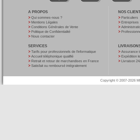
A PROPOS
NOS CLIEN
Qui sommes-nous ?
Particuliers
Mentions Légales
Entreprises
Conditions Générales de Vente
Administrati
Politique de Confidentialité
Professionne
Nous contacter
SERVICES
LIVRAISON
Tarifs pour professionnels de l’informatique
Assurance t
Accueil téléphonique qualifié
Expédition 
Retrait et retour de marchandises en France
Livraison 24
Satisfait ou remboursé intégralement
Copyright © 2007-2026 