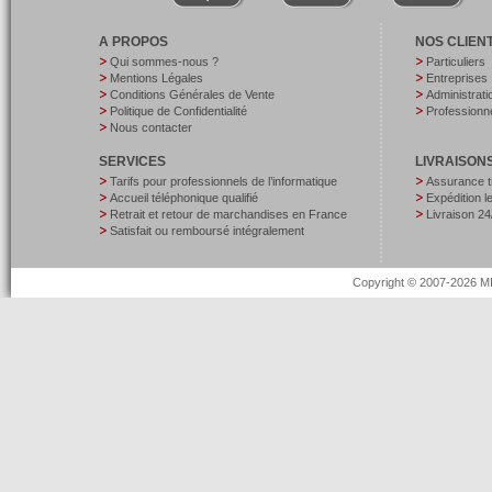
A PROPOS
NOS CLIEN
Qui sommes-nous ?
Particuliers
Mentions Légales
Entreprises
Conditions Générales de Vente
Administrati
Politique de Confidentialité
Professionne
Nous contacter
SERVICES
LIVRAISON
Tarifs pour professionnels de l’informatique
Assurance t
Accueil téléphonique qualifié
Expédition 
Retrait et retour de marchandises en France
Livraison 24
Satisfait ou remboursé intégralement
Copyright © 2007-2026 