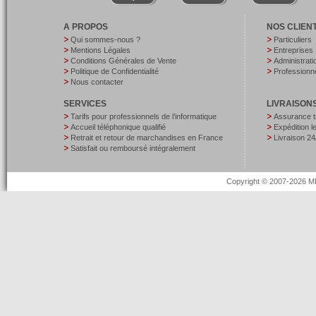
A PROPOS
NOS CLIEN
Qui sommes-nous ?
Particuliers
Mentions Légales
Entreprises
Conditions Générales de Vente
Administrati
Politique de Confidentialité
Professionne
Nous contacter
SERVICES
LIVRAISON
Tarifs pour professionnels de l’informatique
Assurance t
Accueil téléphonique qualifié
Expédition 
Retrait et retour de marchandises en France
Livraison 24
Satisfait ou remboursé intégralement
Copyright © 2007-2026 