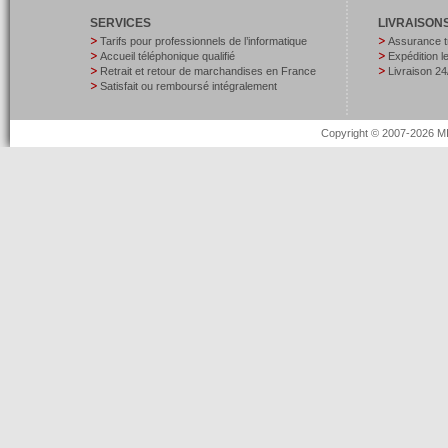
SERVICES
LIVRAISON
Tarifs pour professionnels de l’informatique
Assurance t
Accueil téléphonique qualifié
Expédition 
Retrait et retour de marchandises en France
Livraison 24
Satisfait ou remboursé intégralement
Copyright © 2007-2026 