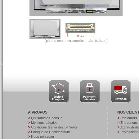
(photos non contractuelles mais réalistes)
A PROPOS
NOS CLIEN
Qui sommes-nous ?
Particuliers
Mentions Légales
Entreprises
Conditions Générales de Vente
Administrati
Politique de Confidentialité
Professionne
Nous contacter