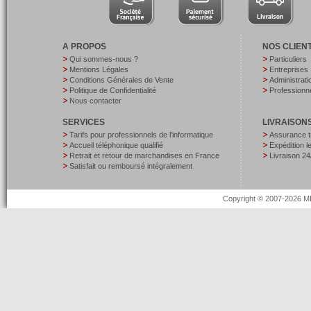
A PROPOS
NOS CLIEN
Qui sommes-nous ?
Particuliers
Mentions Légales
Entreprises
Conditions Générales de Vente
Administrati
Politique de Confidentialité
Professionne
Nous contacter
SERVICES
LIVRAISON
Tarifs pour professionnels de l’informatique
Assurance t
Accueil téléphonique qualifié
Expédition 
Retrait et retour de marchandises en France
Livraison 24
Satisfait ou remboursé intégralement
Copyright © 2007-2026 