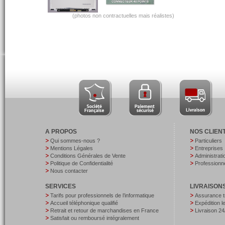
(photos non contractuelles mais réalistes)
A PROPOS
NOS CLIEN
Qui sommes-nous ?
Particuliers
Mentions Légales
Entreprises
Conditions Générales de Vente
Administrati
Politique de Confidentialité
Professionne
Nous contacter
SERVICES
LIVRAISON
Tarifs pour professionnels de l’informatique
Assurance t
Accueil téléphonique qualifié
Expédition 
Retrait et retour de marchandises en France
Livraison 24
Satisfait ou remboursé intégralement