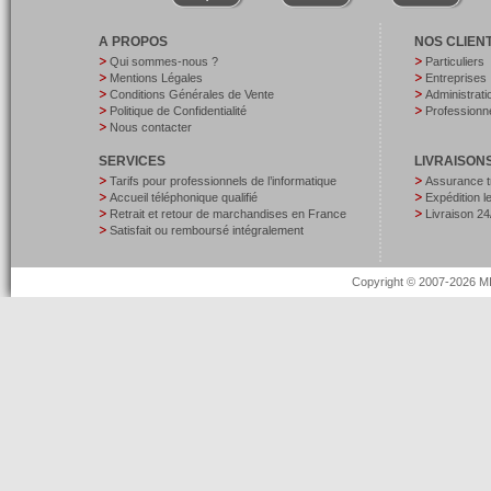
A PROPOS
NOS CLIEN
Qui sommes-nous ?
Particuliers
Mentions Légales
Entreprises
Conditions Générales de Vente
Administrati
Politique de Confidentialité
Professionne
Nous contacter
SERVICES
LIVRAISON
Tarifs pour professionnels de l’informatique
Assurance t
Accueil téléphonique qualifié
Expédition 
Retrait et retour de marchandises en France
Livraison 24
Satisfait ou remboursé intégralement
Copyright © 2007-2026 