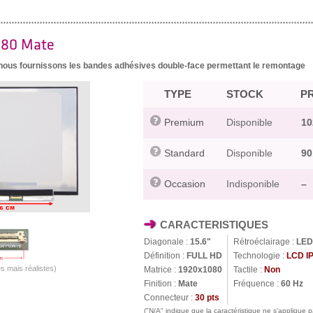
080 Mate
, nous fournissons les bandes adhésives double-face permettant le remontage
TYPE
STOCK
PR
Premium
Disponible
10
Standard
Disponible
90
Occasion
Indisponible
–
CARACTERISTIQUES
Diagonale :
15.6"
Rétroéclairage :
LED
Définition :
FULL HD
Technologie :
LCD I
s mais réalistes)
Matrice :
1920x1080
Tactile :
Non
Finition :
Mate
Fréquence :
60 Hz
Connecteur :
30 pts
("N/A" indique que la caractéristique ne s'applique