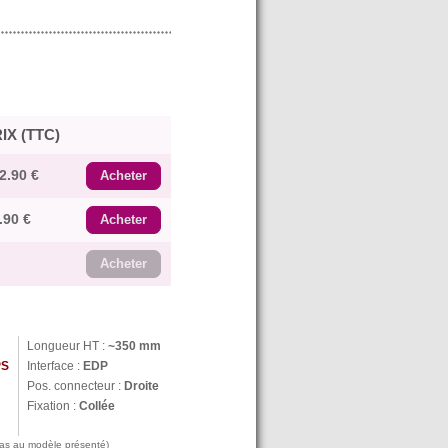
IX (TTC)
2.90 €
Acheter
.90 €
Acheter
Acheter
Longueur HT :
~350 mm
PS
Interface :
EDP
Pos. connecteur :
Droite
Fixation :
Collée
 pas au modèle présenté)