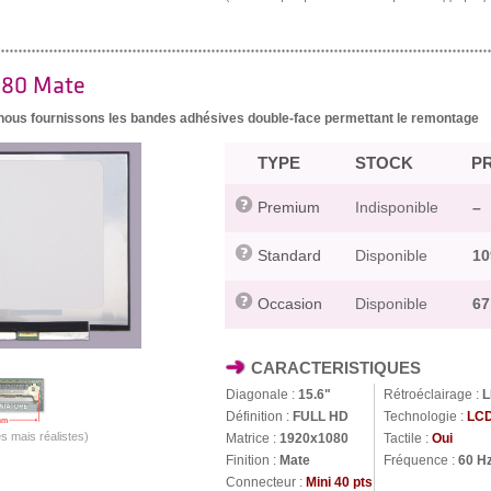
080 Mate
, nous fournissons les bandes adhésives double-face permettant le remontage
TYPE
STOCK
PR
Premium
Indisponible
–
Standard
Disponible
10
Occasion
Disponible
67
CARACTERISTIQUES
Diagonale :
15.6"
Rétroéclairage :
L
Définition :
FULL HD
Technologie :
LCD
s mais réalistes)
Matrice :
1920x1080
Tactile :
Oui
Finition :
Mate
Fréquence :
60 H
Connecteur :
Mini 40 pts