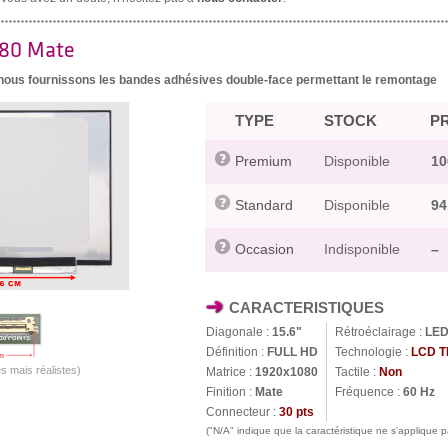
080 Mate
, nous fournissons les bandes adhésives double-face permettant le remontage
TYPE
STOCK
PR
Premium
Disponible
10
Standard
Disponible
94
Occasion
Indisponible
–
CARACTERISTIQUES
Diagonale :
15.6"
Rétroéclairage :
LE
Définition :
FULL HD
Technologie :
LCD T
s mais réalistes)
Matrice :
1920x1080
Tactile :
Non
Finition :
Mate
Fréquence :
60 Hz
Connecteur :
30 pts
("N/A" indique que la caractéristique ne s'applique