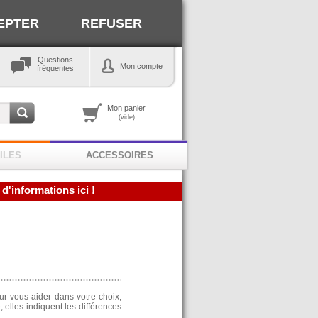
EPTER
REFUSER
Questions
Mon compte
fréquentes
Mon panier
(vide)
ILES
ACCESSOIRES
 d'informations ici !
ur vous aider dans votre choix,
 elles indiquent les différences