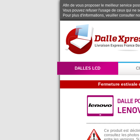
Afin de vous proposer le meilleur service possi
Vous pouvez refuser l'usage de ceux qui ne s
Pour plus d'informations, veuiller consulter n
DALLES LCD
C
DALLE P
LENOV
Ce produit est décli
consultez les photos 
entre les versions. S