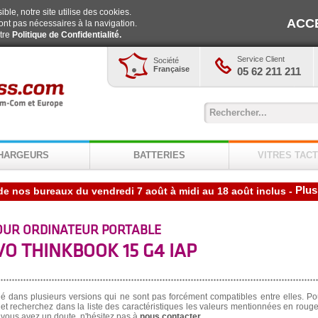
ble, notre site utilise des cookies.
ACC
ont pas nécessaires à la navigation.
otre
Politique de Confidentialité.
Service Client
Société
Française
05 62 211 211
HARGEURS
BATTERIES
VITRES TACT
Plus
-
OUR ORDINATEUR PORTABLE
O THINKBOOK 15 G4 IAP
né dans plusieurs versions qui ne sont pas forcément compatibles entre elles. Po
et recherchez dans la liste des caractéristiques les valeurs mentionnées en rouge,
i vous avez un doute, n'hésitez pas à
nous contacter
.