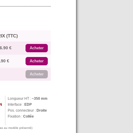
IX (TTC)
6.90 €
Acheter
.90 €
Acheter
Acheter
D
Longueur HT :
~350 mm
N
Interface :
EDP
Pos. connecteur :
Droite
Fixation :
Collée
 pas au modèle présenté)