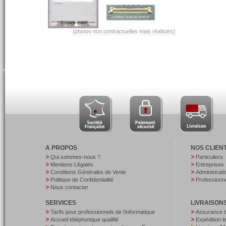
(photos non contractuelles mais réalistes)
A PROPOS
NOS CLIEN
Qui sommes-nous ?
Particuliers
Mentions Légales
Entreprises
Conditions Générales de Vente
Administrati
Politique de Confidentialité
Professionne
Nous contacter
SERVICES
LIVRAISON
Tarifs pour professionnels de l’informatique
Assurance t
Accueil téléphonique qualifié
Expédition 