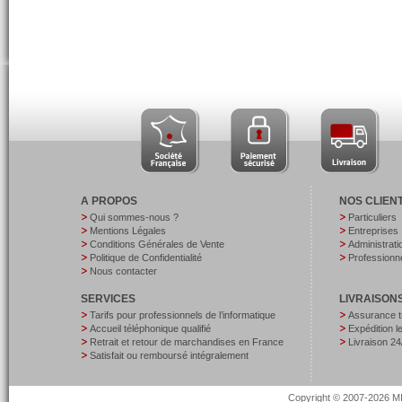
A PROPOS
NOS CLIEN
Qui sommes-nous ?
Particuliers
Mentions Légales
Entreprises
Conditions Générales de Vente
Administrati
Politique de Confidentialité
Professionne
Nous contacter
SERVICES
LIVRAISON
Tarifs pour professionnels de l’informatique
Assurance t
Accueil téléphonique qualifié
Expédition 
Retrait et retour de marchandises en France
Livraison 24
Satisfait ou remboursé intégralement
Copyright © 2007-2026 