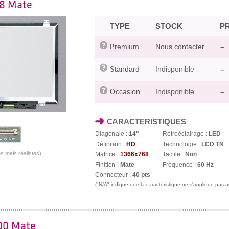
68 Mate
TYPE
STOCK
PR
Premium
Nous contacter
–
Standard
Indisponible
–
Occasion
Indisponible
–
CARACTERISTIQUES
Diagonale :
14"
Rétroéclairage :
LED
Définition :
HD
Technologie :
LCD TN
s mais réalistes)
Matrice :
1366x768
Tactile :
Non
Finition :
Mate
Fréquence :
60 Hz
Connecteur :
40 pts
("N/A" indique que la caractéristique ne s'applique pas
00 Mate