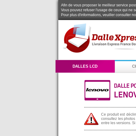
Afin de vous proposer le meilleur service possi
Vous pouvez refuser l'usage de ceux qui ne s
Pour plus d'informations, veuiller consulter n
DALLES LCD
C
DALLE P
LENOV
Ce produit est décli
consultez les photos 
entre les versions. S