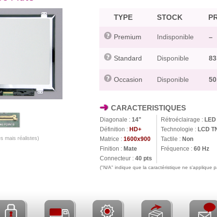
TYPE
STOCK
PR
Premium
Indisponible
–
Standard
Disponible
83
Occasion
Disponible
50
CARACTERISTIQUES
Diagonale :
14"
Rétroéclairage :
LED
Définition :
HD+
Technologie :
LCD T
s mais réalistes)
Matrice :
1600x900
Tactile :
Non
Finition :
Mate
Fréquence :
60 Hz
Connecteur :
40 pts
("N/A" indique que la caractéristique ne s'applique