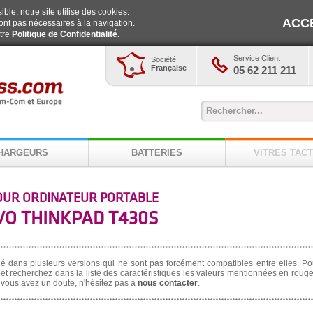
ble, notre site utilise des cookies.
ACC
ont pas nécessaires à la navigation.
otre
Politique de Confidentialité.
Service Client
Société
Française
05 62 211 211
HARGEURS
BATTERIES
VITRES TACT
OUR ORDINATEUR PORTABLE
O THINKPAD T430S
né dans plusieurs versions qui ne sont pas forcément compatibles entre elles. Po
et recherchez dans la liste des caractéristiques les valeurs mentionnées en rouge,
i vous avez un doute, n'hésitez pas à
nous contacter
.