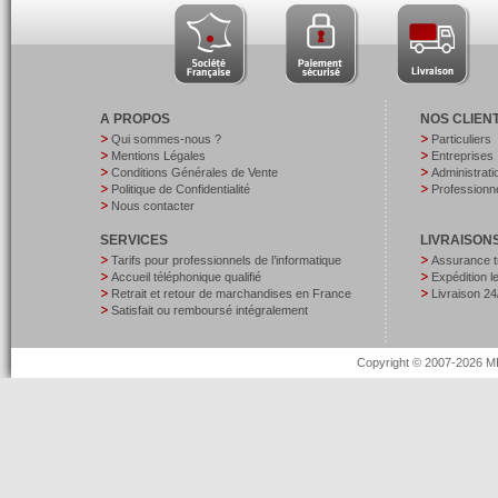
A PROPOS
NOS CLIEN
Qui sommes-nous ?
Particuliers
Mentions Légales
Entreprises
Conditions Générales de Vente
Administrati
Politique de Confidentialité
Professionne
Nous contacter
SERVICES
LIVRAISON
Tarifs pour professionnels de l’informatique
Assurance t
Accueil téléphonique qualifié
Expédition 
Retrait et retour de marchandises en France
Livraison 24
Satisfait ou remboursé intégralement
Copyright © 2007-2026 