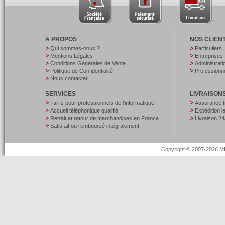
A PROPOS
NOS CLIEN
Qui sommes-nous ?
Particuliers
Mentions Légales
Entreprises
Conditions Générales de Vente
Administrati
Politique de Confidentialité
Professionne
Nous contacter
SERVICES
LIVRAISON
Tarifs pour professionnels de l’informatique
Assurance t
Accueil téléphonique qualifié
Expédition 
Retrait et retour de marchandises en France
Livraison 24
Satisfait ou remboursé intégralement
Copyright © 2007-2026 