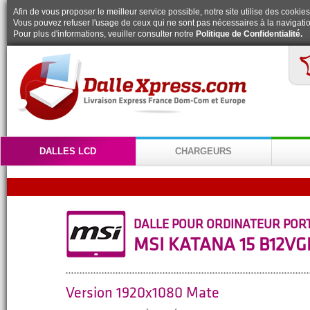
Afin de vous proposer le meilleur service possible, notre site utilise des cookies
Vous pouvez refuser l'usage de ceux qui ne sont pas nécessaires à la navigatio
Pour plus d'informations, veuiller consulter notre
Politique de Confidentialité.
DALLES LCD
CHARGEURS
Fermeture estivale de nos bureaux du vendredi
DALLE POUR ORDINATEUR POR
MSI KATANA 15 B12VG
Version 1920x1080 Mate