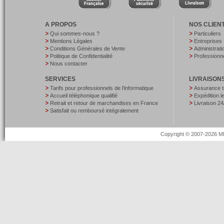
A PROPOS
NOS CLIEN
Qui sommes-nous ?
Particuliers
Mentions Légales
Entreprises
Conditions Générales de Vente
Administrati
Politique de Confidentialité
Professionne
Nous contacter
SERVICES
LIVRAISON
Tarifs pour professionnels de l’informatique
Assurance t
Accueil téléphonique qualifié
Expédition 
Retrait et retour de marchandises en France
Livraison 24
Satisfait ou remboursé intégralement
Copyright © 2007-2026 