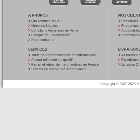
A PROPOS
NOS CLIEN
Qui sommes-nous ?
Particuliers
Mentions Légales
Entreprises
Conditions Générales de Vente
Administrati
Politique de Confidentialité
Professionne
Nous contacter
SERVICES
LIVRAISON
Tarifs pour professionnels de l’informatique
Assurance t
Accueil téléphonique qualifié
Expédition 
Retrait et retour de marchandises en France
Livraison 24
Satisfait ou remboursé intégralement
Copyright © 2007-2026 