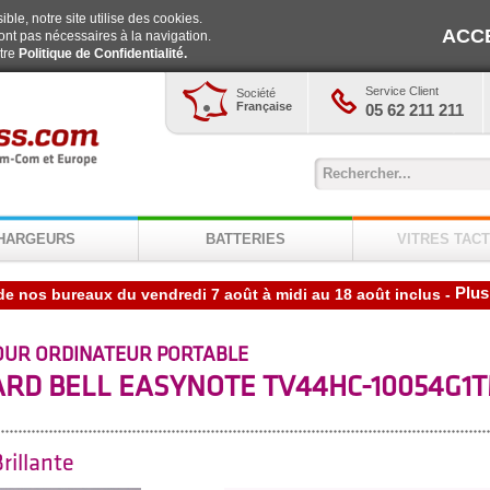
ble, notre site utilise des cookies.
ACC
ont pas nécessaires à la navigation.
otre
Politique de Confidentialité.
Service Client
Société
Française
05 62 211 211
HARGEURS
BATTERIES
VITRES TACT
Plus
-
OUR ORDINATEUR PORTABLE
RD BELL EASYNOTE TV44HC-10054G
rillante