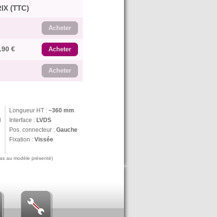
IX (TTC)
Acheter
.90 €
Acheter
Acheter
Longueur HT :
~360 mm
N
Interface :
LVDS
Pos. connecteur :
Gauche
Fixation :
Vissée
 pas au modèle présenté)