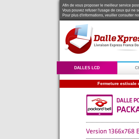
Afin de vous proposer le meilleur service possi
Vous pouvez refuser l'usage de ceux qui ne s
Pour plus d'informations, veuiller consulter n
DALLES LCD
C
DALLE P
PACKA
Version 1366x768 B