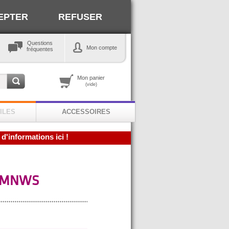
EPTER
REFUSER
Questions
Mon compte
fréquentes
Mon panier
(vide)
ILES
ACCESSOIRES
 d'informations ici !
1TMNWS