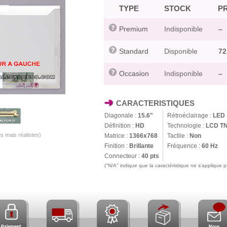
TYPE
STOCK
PR
Premium
Indisponible
–
Standard
Disponible
72
Occasion
Indisponible
–
CARACTERISTIQUES
Diagonale :
15.6"
Rétroéclairage :
LED
Définition :
HD
Technologie :
LCD T
s mais réalistes)
Matrice :
1366x768
Tactile :
Non
Finition :
Brillante
Fréquence :
60 Hz
Connecteur :
40 pts
("N/A" indique que la caractéristique ne s'applique