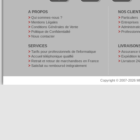
A PROPOS
NOS CLIEN
Qui sommes-nous ?
Particuliers
Mentions Légales
Entreprises
Conditions Générales de Vente
Administrati
Politique de Confidentialité
Professionne
Nous contacter
SERVICES
LIVRAISON
Tarifs pour professionnels de l’informatique
Assurance t
Accueil téléphonique qualifié
Expédition 
Retrait et retour de marchandises en France
Livraison 24
Satisfait ou remboursé intégralement
Copyright © 2007-2026 