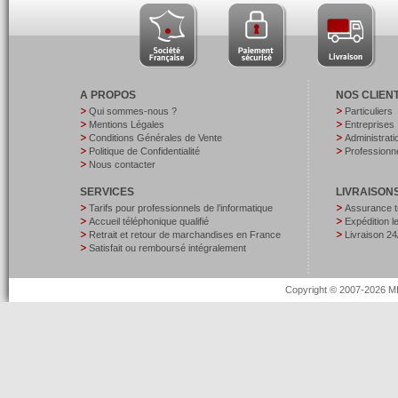
A PROPOS
NOS CLIEN
Qui sommes-nous ?
Particuliers
Mentions Légales
Entreprises
Conditions Générales de Vente
Administrati
Politique de Confidentialité
Professionne
Nous contacter
SERVICES
LIVRAISON
Tarifs pour professionnels de l’informatique
Assurance t
Accueil téléphonique qualifié
Expédition 
Retrait et retour de marchandises en France
Livraison 24
Satisfait ou remboursé intégralement
Copyright © 2007-2026 