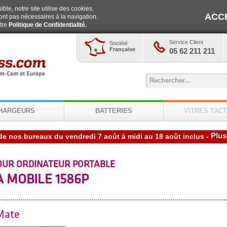
ble, notre site utilise des cookies.
ACC
ont pas nécessaires à la navigation.
otre
Politique de Confidentialité.
Service Client
Société
Française
05 62 211 211
HARGEURS
BATTERIES
VITRES TACT
Plus
-
OUR ORDINATEUR PORTABLE
 MOBILE 1586P
Mate