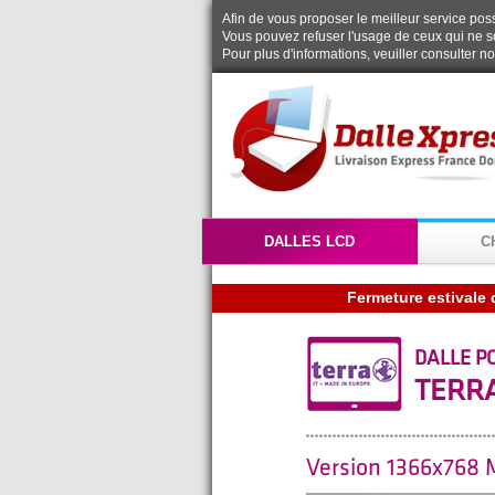
Afin de vous proposer le meilleur service possi
Vous pouvez refuser l'usage de ceux qui ne s
Pour plus d'informations, veuiller consulter n
DALLES LCD
C
DALLE P
TERRA
Version 1366x768 