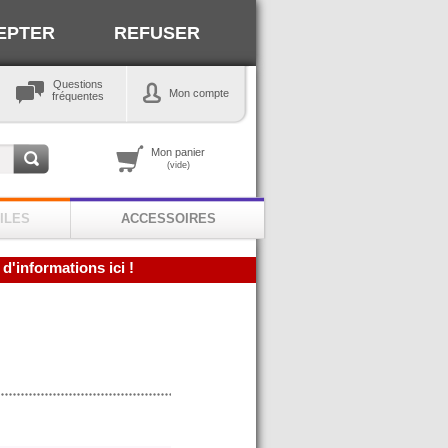
EPTER
REFUSER
Questions
Mon compte
fréquentes
Mon panier
(vide)
ILES
ACCESSOIRES
 d'informations ici !