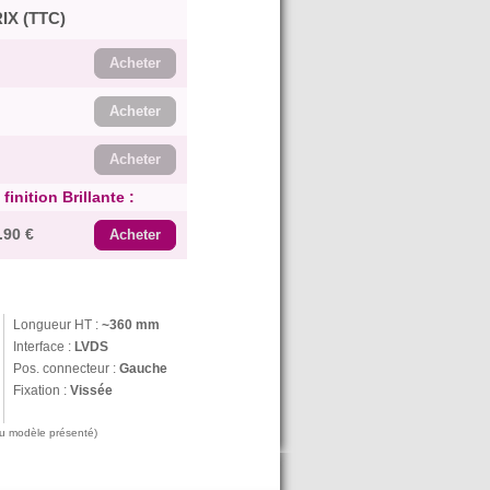
IX (TTC)
Acheter
Acheter
Acheter
inition Brillante :
.90 €
Acheter
Longueur HT :
~360 mm
Interface :
LVDS
Pos. connecteur :
Gauche
Fixation :
Vissée
 au modèle présenté)