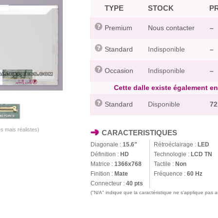
TYPE
STOCK
PR
Premium
Nous contacter
–
Standard
Indisponible
–
Occasion
Indisponible
–
Cette dalle existe également en f
Standard
Disponible
72
s mais réalistes)
CARACTERISTIQUES
Diagonale :
15.6"
Rétroéclairage :
LED
Définition :
HD
Technologie :
LCD TN
Matrice :
1366x768
Tactile :
Non
Finition :
Mate
Fréquence :
60 Hz
Connecteur :
40 pts
("N/A" indique que la caractéristique ne s'applique pas