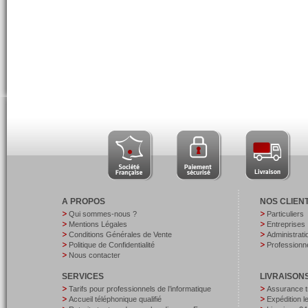
A PROPOS
NOS CLIEN
Qui sommes-nous ?
Particuliers
Mentions Légales
Entreprises
Conditions Générales de Vente
Administrati
Politique de Confidentialité
Professionne
Nous contacter
SERVICES
LIVRAISON
Tarifs pour professionnels de l’informatique
Assurance t
Accueil téléphonique qualifié
Expédition 