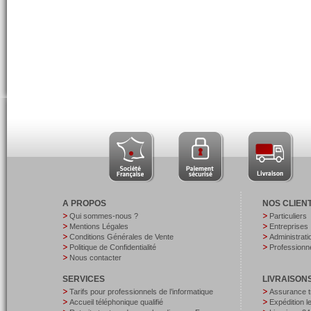
A PROPOS
NOS CLIEN
Qui sommes-nous ?
Particuliers
Mentions Légales
Entreprises
Conditions Générales de Vente
Administrati
Politique de Confidentialité
Professionne
Nous contacter
SERVICES
LIVRAISON
Tarifs pour professionnels de l’informatique
Assurance t
Accueil téléphonique qualifié
Expédition 