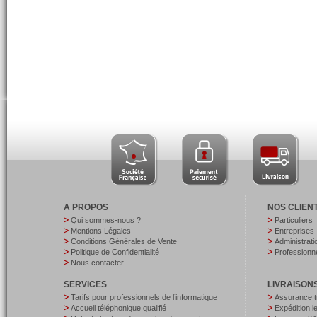
A PROPOS
NOS CLIEN
Qui sommes-nous ?
Particuliers
Mentions Légales
Entreprises
Conditions Générales de Vente
Administrati
Politique de Confidentialité
Professionne
Nous contacter
SERVICES
LIVRAISON
Tarifs pour professionnels de l’informatique
Assurance t
Accueil téléphonique qualifié
Expédition 