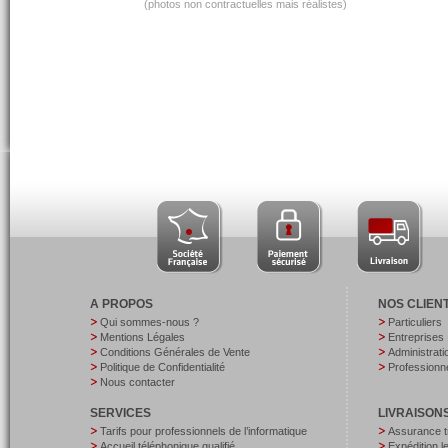
(photos non contractuelles mais réalistes)
A PROPOS
NOS CLIEN
Qui sommes-nous ?
Particuliers
Mentions Légales
Entreprises
Conditions Générales de Vente
Administrati
Politique de Confidentialité
Professionne
Nous contacter
SERVICES
LIVRAISON
Tarifs pour professionnels de l’informatique
Assurance t
Accueil téléphonique qualifié
Expédition 