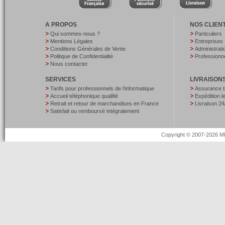
A PROPOS
NOS CLIEN
Qui sommes-nous ?
Particuliers
Mentions Légales
Entreprises
Conditions Générales de Vente
Administrati
Politique de Confidentialité
Professionne
Nous contacter
SERVICES
LIVRAISON
Tarifs pour professionnels de l’informatique
Assurance t
Accueil téléphonique qualifié
Expédition 
Retrait et retour de marchandises en France
Livraison 24
Satisfait ou remboursé intégralement
Copyright © 2007-2026 