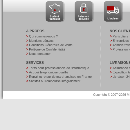
A PROPOS
NOS CLIEN
Qui sommes-nous ?
Particuliers
Mentions Légales
Entreprises
Conditions Générales de Vente
Administrati
Politique de Confidentialité
Professionne
Nous contacter
SERVICES
LIVRAISON
Tarifs pour professionnels de l’informatique
Assurance t
Accueil téléphonique qualifié
Expédition 
Retrait et retour de marchandises en France
Livraison 24
Satisfait ou remboursé intégralement
Copyright © 2007-2026 