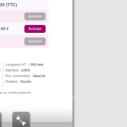
IX (TTC)
Acheter
.90 €
Acheter
Acheter
Longueur HT :
~360 mm
N
Interface :
LVDS
Pos. connecteur :
Gauche
Fixation :
Vissée
 pas au modèle présenté)