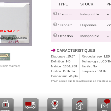
TYPE
STOCK
PR
Premium
Indisponible
–
Standard
Disponible
72
Occasion
Indisponible
–
CARACTERISTIQUES
Diagonale :
15.6"
Rétroéclairage :
LED
Définition :
HD
Technologie :
LCD T
s mais réalistes)
Matrice :
1366x768
Tactile :
Non
Finition :
Brillante
Fréquence :
60 Hz
Connecteur :
40 pts
("N/A" indique que la caractéristique ne s'applique