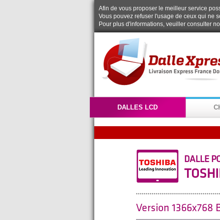
Afin de vous proposer le meilleur service possi
Vous pouvez refuser l'usage de ceux qui ne s
Pour plus d'informations, veuiller consulter n
DALLES LCD
C
DALLE P
TOSHI
Version 1366x768 B