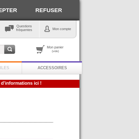
EPTER
REFUSER
Questions
Mon compte
fréquentes
Mon panier
(vide)
ILES
ACCESSOIRES
 d'informations ici !