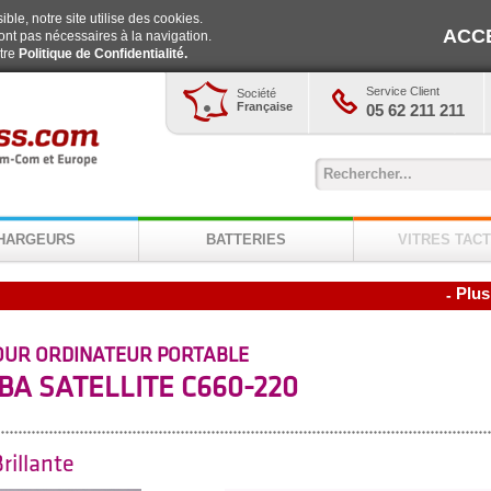
ble, notre site utilise des cookies.
ACC
ont pas nécessaires à la navigation.
otre
Politique de Confidentialité.
Service Client
Société
Française
05 62 211 211
HARGEURS
BATTERIES
VITRES TACT
Plus
-
OUR ORDINATEUR PORTABLE
BA SATELLITE C660-220
rillante