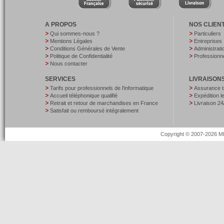
A PROPOS
NOS CLIEN
Qui sommes-nous ?
Particuliers
Mentions Légales
Entreprises
Conditions Générales de Vente
Administrati
Politique de Confidentialité
Professionne
Nous contacter
SERVICES
LIVRAISON
Tarifs pour professionnels de l’informatique
Assurance t
Accueil téléphonique qualifié
Expédition 
Retrait et retour de marchandises en France
Livraison 24
Satisfait ou remboursé intégralement
Copyright © 2007-2026 