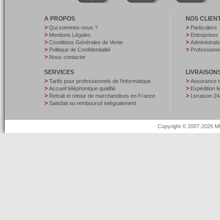
A PROPOS
NOS CLIEN
Qui sommes-nous ?
Particuliers
Mentions Légales
Entreprises
Conditions Générales de Vente
Administrati
Politique de Confidentialité
Professionne
Nous contacter
SERVICES
LIVRAISON
Tarifs pour professionnels de l’informatique
Assurance t
Accueil téléphonique qualifié
Expédition 
Retrait et retour de marchandises en France
Livraison 24
Satisfait ou remboursé intégralement
Copyright © 2007-2026 