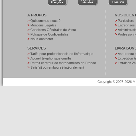
A PROPOS
NOS CLIEN
Qui sommes-nous ?
Particuliers
Mentions Légales
Entreprises
Conditions Générales de Vente
Administrati
Politique de Confidentialité
Professionne
Nous contacter
SERVICES
LIVRAISON
Tarifs pour professionnels de l’informatique
Assurance t
Accueil téléphonique qualifié
Expédition 
Retrait et retour de marchandises en France
Livraison 24
Satisfait ou remboursé intégralement
Copyright © 2007-2026 