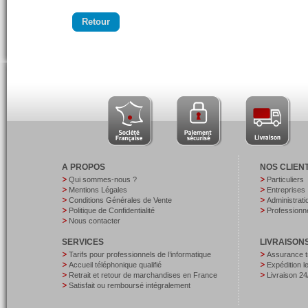
Retour
A PROPOS
NOS CLIEN
Qui sommes-nous ?
Particuliers
Mentions Légales
Entreprises
Conditions Générales de Vente
Administrati
Politique de Confidentialité
Professionne
Nous contacter
SERVICES
LIVRAISON
Tarifs pour professionnels de l’informatique
Assurance t
Accueil téléphonique qualifié
Expédition 
Retrait et retour de marchandises en France
Livraison 24
Satisfait ou remboursé intégralement