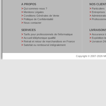
A PROPOS
NOS CLIEN
Qui sommes-nous ?
Particuliers
Mentions Légales
Entreprises
Conditions Générales de Vente
Administrati
Politique de Confidentialité
Professionne
Nous contacter
SERVICES
LIVRAISON
Tarifs pour professionnels de l’informatique
Assurance t
Accueil téléphonique qualifié
Expédition 
Retrait et retour de marchandises en France
Livraison 24
Satisfait ou remboursé intégralement
Copyright © 2007-2026 