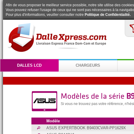
Afin de vous proposer le meilleur service possible, notre site utilise des cookies
Vous pouvez refuser l'usage de ceux qui ne sont pas nécessaires à la navigatio
Pour plus d'informations, veuiller consulter notre
Politique de Confidentialité.
DALLES LCD
CHARGEURS
Modèles de la série
B
Si vous ne trouvez pas votre référence, n'hé
Modèle
ASUS EXPERTBOOK B9403CVAR-PP1629X