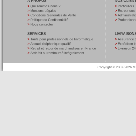
A PROPOS
NOS CLIEN
Qui sommes-nous ?
Particuliers
Mentions Légales
Entreprises
Conditions Générales de Vente
Administrati
Politique de Confidentialité
Professionne
Nous contacter
SERVICES
LIVRAISON
Tarifs pour professionnels de l’informatique
Assurance t
Accueil téléphonique qualifié
Expédition 
Retrait et retour de marchandises en France
Livraison 24
Satisfait ou remboursé intégralement
Copyright © 2007-2026 