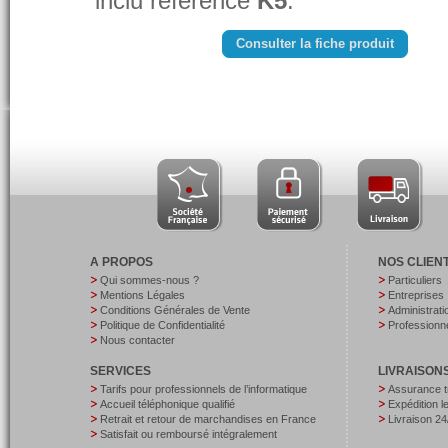
inclu référencé
K5
.
Consulter la fiche produit
A PROPOS
NOS CLIEN
Qui sommes-nous ?
Particuliers
Mentions Légales
Entreprises
Conditions Générales de Vente
Administrati
Politique de Confidentialité
Professionne
Nous contacter
SERVICES
LIVRAISON
Tarifs pour professionnels de l’informatique
Assurance t
Accueil téléphonique qualifié
Expédition 
Retrait et retour de marchandises en France
Livraison 24
Satisfait ou remboursé intégralement