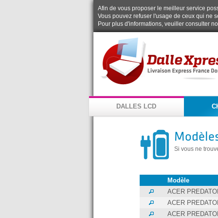
Afin de vous proposer le meilleur service possi
Vous pouvez refuser l'usage de ceux qui ne s
Pour plus d'informations, veuiller consulter n
DALLES LCD
C
Modèles
Si vous ne trouv
Modèle
ACER PREDATOR
ACER PREDATOR
ACER PREDATOR