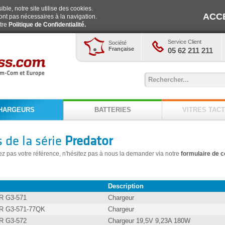
ble, notre site utilise des cookies.
ACC
ont pas nécessaires à la navigation.
otre
Politique de Confidentialité.
Service Client
Société
Française
05 62 211 211
HARGEURS
BATTERIES
VITRES TACT
 de la série
Predator
ez pas votre référence, n'hésitez pas à nous la demander via notre
formulaire de c
Description
 G3-571
Chargeur
 G3-571-77QK
Chargeur
 G3-572
Chargeur 19,5V 9,23A 180W