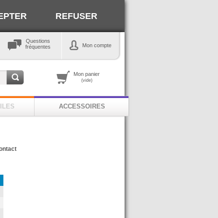
EPTER
REFUSER
Questions
Mon compte
fréquentes
Mon panier
(vide)
ILES
ACCESSOIRES
ontact