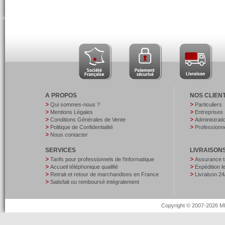
A PROPOS
NOS CLIEN
Qui sommes-nous ?
Particuliers
Mentions Légales
Entreprises
Conditions Générales de Vente
Administrati
Politique de Confidentialité
Professionne
Nous contacter
SERVICES
LIVRAISON
Tarifs pour professionnels de l’informatique
Assurance t
Accueil téléphonique qualifié
Expédition 
Retrait et retour de marchandises en France
Livraison 24
Satisfait ou remboursé intégralement
Copyright © 2007-2026 